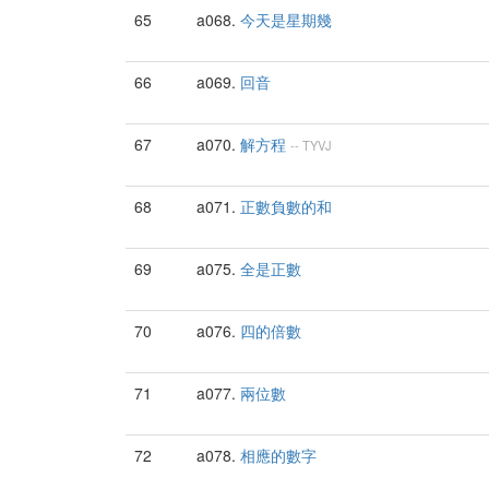
65
a068.
今天是星期幾
66
a069.
回音
67
a070.
解方程
--
TYVJ
68
a071.
正數負數的和
69
a075.
全是正數
70
a076.
四的倍數
71
a077.
兩位數
72
a078.
相應的數字