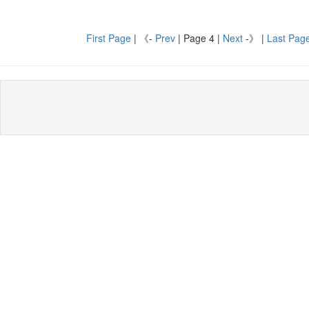
First Page
| 《-
Prev
| Page 4 |
Next
-》 |
Last Pag