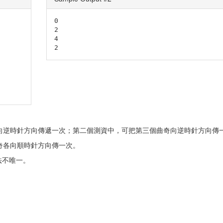
0

2

4

2
奇向逆時針方向傳遞一次；第二個測資中，可把第三個曲奇向逆時針方向傳
奇各向順時針方向傳一次。
法不唯一。