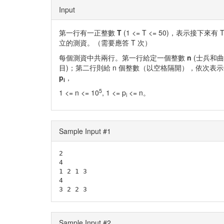
Input
第一行有一正整數
T
(1 <= T <= 50)，表示接下來有 
立的測資。（需要應答 T 次）
每個測資中共兩行。第一行給定一個整數
n
(士兵和
目)；第二行則給 n 個整數（以空格隔開），依次表
p
，
i
5
1 <= n <= 10
, 1 <= p
<= n。
i
Sample Input #1
2

4

1 2 1 3

4

3 2 2 3
Sample Input #2