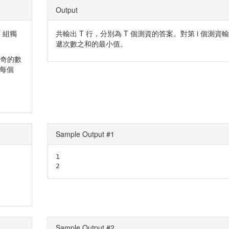
Output
T 組獨
共輸出 T 行，分別為 T 個測資的答案。對第 i 個測資
遞次數之和的最小值。
曲奇的數
示每個
Sample Output #1
1

2
Sample Output #2