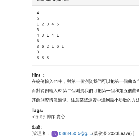
4

5

1 2 3 4 5

5

4 3 1 4 1

6

3 6 2 1 6 1

3

3 3 3
Hint ：
在範例輸入#1中，對第一個測資我們可以把第一個曲
而對範例輸入#2第二個測資我們可把第一個和第五個曲
其餘測資情況類似。注意某些測資中達到最小步數的方
Tags:
n行
t行
排序
貪心
出處:
[管理者：
0863450-5@g....
(葉俊濠-2023Leave)
]