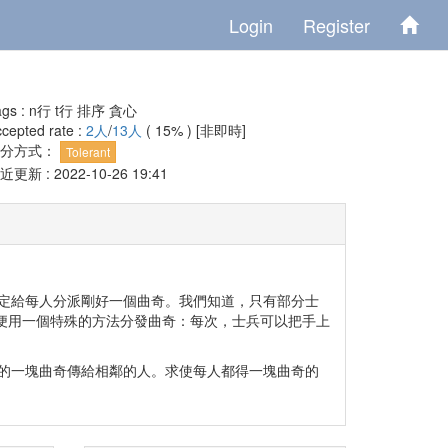
Login
Register
ags :
n行
t行
排序
貪心
cepted rate :
2人
/
13人
( 15% )
[非即時]
評分方式：
Tolerant
近更新 : 2022-10-26 19:41
們，長官決定給每人分派剛好一個曲奇。我們知道，只有部分士
們便用一個特殊的方法分發曲奇：每次，士兵可以把手上
的一塊曲奇傳給相鄰的人。求使每人都得一塊曲奇的