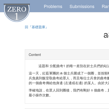
Problems
Submissions
Ra
回『基礎題庫』
a
Content
這題和 分配曲奇1 的唯一差別在於士兵們的站
這一天，紅藍軍團的
n
個士兵圍成了一個圈，並按順時針方
兵負責到飯堂取曲奇給眾人，而且每位士兵拿的曲奇數
的一個曲奇傳給他身邊 (左邊或右邊) 的某人。由
準確地說，在眾人回到圈後，我們有剛好 n 個曲奇，其
最小操作次數。