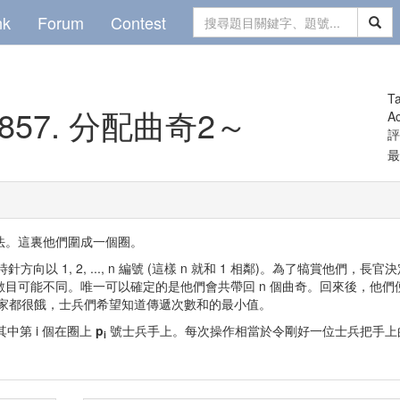
nk
Forum
Contest
T
857.
分配曲奇2～
Ac
最
法。這裏他們圍成一個圈。
向以 1, 2, ..., n 編號 (這樣 n 就和 1 相鄰)。為了犒賞他
目可能不同。唯一可以確定的是他們會共帶回 n 個曲奇。回來後，他
於大家都很餓，士兵們希望知道傳遞次數和的最小值。
中第 i 個在圈上
p
號士兵手上。每次操作相當於令剛好一位士兵把手上
i