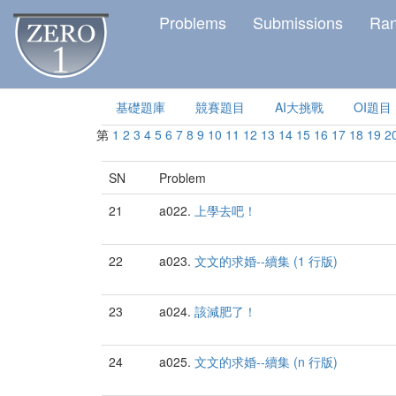
Problems
Submissions
Ra
基礎題庫
競賽題目
AI大挑戰
OI題目
第
1
2
3
4
5
6
7
8
9
10
11
12
13
14
15
16
17
18
19
2
SN
Problem
21
a022.
上學去吧！
22
a023.
文文的求婚--續集 (1 行版)
23
a024.
該減肥了！
24
a025.
文文的求婚--續集 (n 行版)