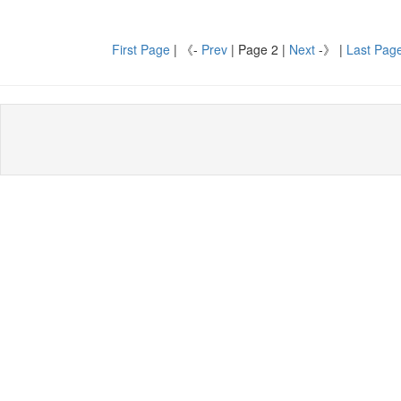
First Page
| 《-
Prev
| Page 2 |
Next
-》 |
Last Pag