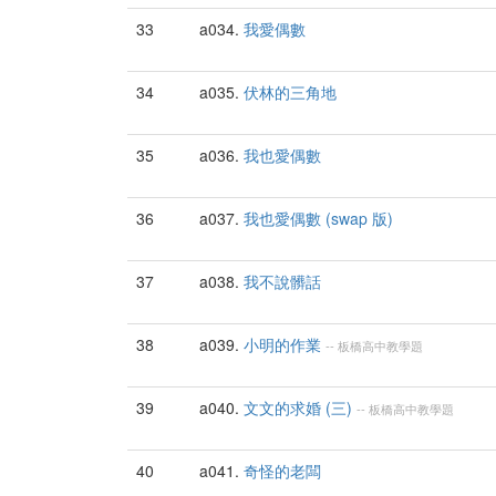
33
a034.
我愛偶數
34
a035.
伏林的三角地
35
a036.
我也愛偶數
36
a037.
我也愛偶數 (swap 版)
37
a038.
我不說髒話
38
a039.
小明的作業
--
板橋高中
教學題
39
a040.
文文的求婚 (三)
--
板橋高中
教學題
40
a041.
奇怪的老闆